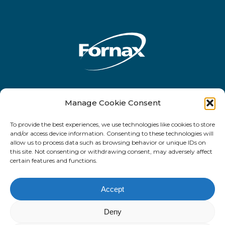
Rua Antônio de Barros, 2450 - 10o andar
Manage Cookie Consent
- CEP 03401-001 - Tatuapé - São Paulo -
To provide the best experiences, we use technologies like cookies to store
SP
and/or access device information. Consenting to these technologies will
allow us to process data such as browsing behavior or unique IDs on
this site. Not consenting or withdrawing consent, may adversely affect
certain features and functions.
facebook
linkedin
email
Accept
Deny